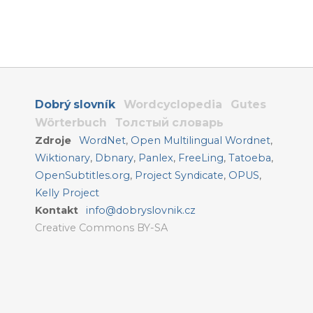
Dobrý slovník
Wordcyclopedia
Gutes
Wörterbuch
Толстый словарь
Zdroje
WordNet
,
Open Multilingual Wordnet
,
Wiktionary
,
Dbnary
,
Panlex
,
FreeLing
,
Tatoeba
,
OpenSubtitles.org
,
Project Syndicate
,
OPUS
,
Kelly Project
Kontakt
info@dobryslovnik.cz
Creative Commons BY-SA