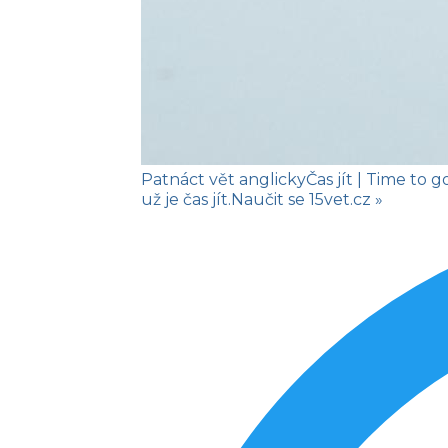
Patnáct vět anglicky
Čas jít
| Time to g
už je čas jít.
Naučit se
15vet.cz »