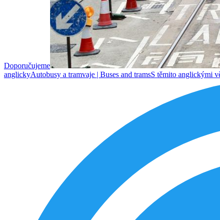
Doporučujeme
anglicky
Autobusy a tramvaje
| Buses and trams
S těmito anglickými vě