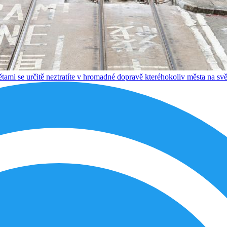
tami se určitě neztratíte v hromadné dopravě kteréhokoliv města na svě