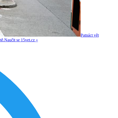
Patnáct vět
tě.
Naučit se
15vet.cz »