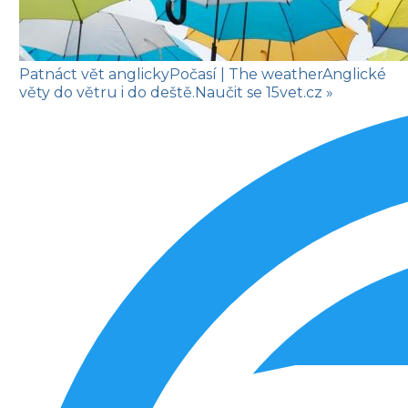
Patnáct vět anglicky
Počasí
| The weather
Anglické
věty do větru i do deště.
Naučit se
15vet.cz »