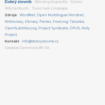
Dobrý slovník
Wordcyclopedia
Gutes
Wörterbuch
Толстый словарь
Zdroje
WordNet
,
Open Multilingual Wordnet
,
Wiktionary
,
Dbnary
,
Panlex
,
FreeLing
,
Tatoeba
,
OpenSubtitles.org
,
Project Syndicate
,
OPUS
,
Kelly
Project
Kontakt
info@dobryslovnik.cz
Creative Commons BY-SA