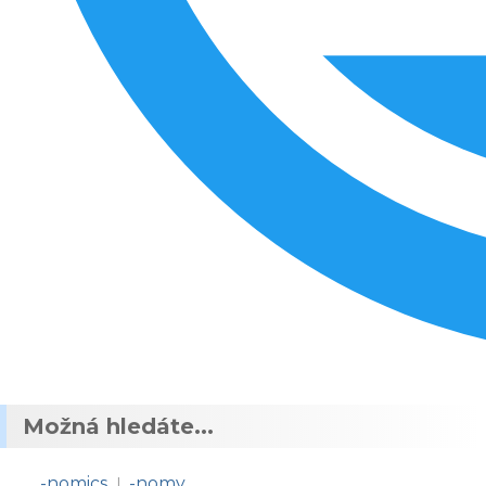
Možná hledáte...
-nomics
-nomy
|