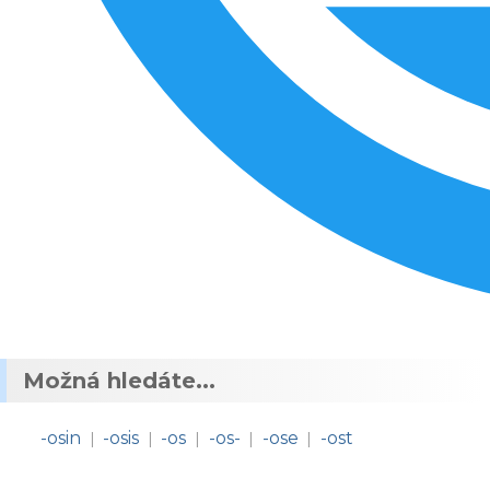
Možná hledáte...
-osin
-osis
-os
-os-
-ose
-ost
|
|
|
|
|