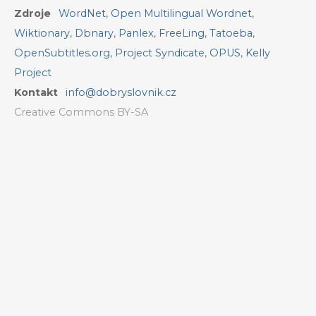
Zdroje
WordNet
,
Open Multilingual Wordnet
,
Wiktionary
,
Dbnary
,
Panlex
,
FreeLing
,
Tatoeba
,
OpenSubtitles.org
,
Project Syndicate
,
OPUS
,
Kelly
Project
Kontakt
info@dobryslovnik.cz
Creative Commons BY-SA