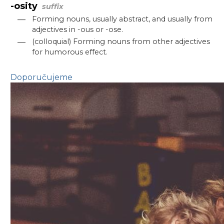
-osity
suffix
—
Forming nouns, usually abstract, and usually from
adjectives in -ous or -ose.
—
(colloquial) Forming nouns from other adjectives
for humorous effect.
Doporučujeme