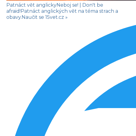
Patnáct vět anglicky
Neboj se!
| Don't be
afraid!
Patnáct anglických vět na téma strach a
obavy.
Naučit se
15vet.cz »