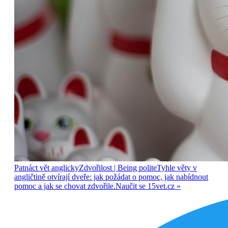
Patnáct vět anglicky
Zdvořilost
| Being polite
Tyhle věty v
angličtině otvírají dveře: jak požádat o pomoc, jak nabídnout
pomoc a jak se chovat zdvořile.
Naučit se
15vet.cz »