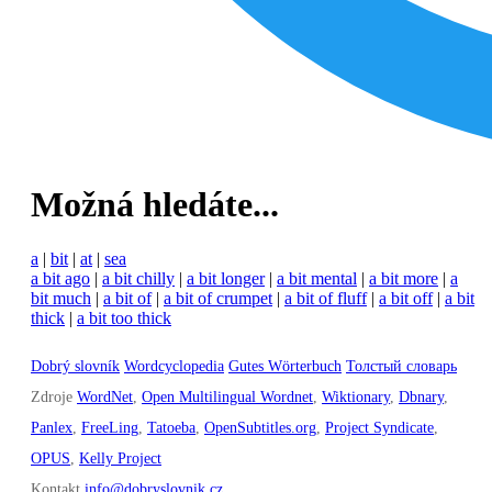
Možná hledáte...
a
|
bit
|
at
|
sea
a bit ago
|
a bit chilly
|
a bit longer
|
a bit mental
|
a bit more
|
a
bit much
|
a bit of
|
a bit of crumpet
|
a bit of fluff
|
a bit off
|
a bit
thick
|
a bit too thick
Dobrý slovník
Wordcyclopedia
Gutes Wörterbuch
Толстый словарь
Zdroje
WordNet
,
Open Multilingual Wordnet
,
Wiktionary
,
Dbnary
,
Panlex
,
FreeLing
,
Tatoeba
,
OpenSubtitles.org
,
Project Syndicate
,
OPUS
,
Kelly Project
Kontakt
info@dobryslovnik.cz