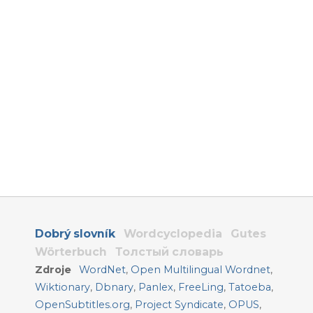
Dobrý slovník
Wordcyclopedia
Gutes
Wörterbuch
Толстый словарь
Zdroje
WordNet
,
Open Multilingual Wordnet
,
Wiktionary
,
Dbnary
,
Panlex
,
FreeLing
,
Tatoeba
,
OpenSubtitles.org
,
Project Syndicate
,
OPUS
,