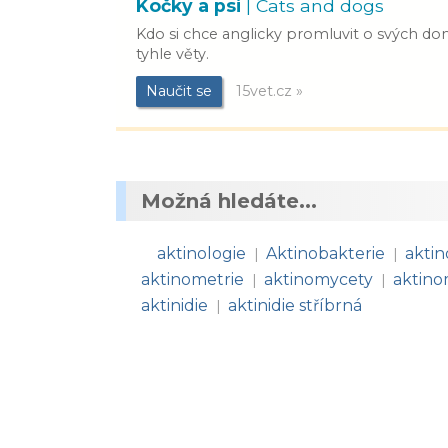
Kočky a psi
| Cats and dogs
Kdo si chce anglicky promluvit o svých do
tyhle věty.
Naučit se
15vet.cz »
Možná hledáte...
aktinologie
Aktinobakterie
aktin
|
|
aktinometrie
aktinomycety
aktin
|
|
aktinidie
aktinidie stříbrná
|