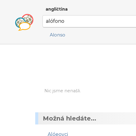
angličtina
Alonso
Nic jsme nenašli.
Možná hledáte...
Alóeovci