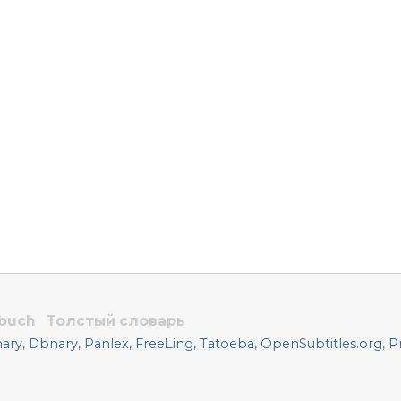
rbuch
Толстый словарь
nary
,
Dbnary
,
Panlex
,
FreeLing
,
Tatoeba
,
OpenSubtitles.org
,
P