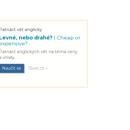
Patnáct vět anglicky
Levné, nebo drahé?
| Cheap or
expensive?
Patnáct anglických vět na téma ceny
a útraty.
Naučit se
15vet.cz »