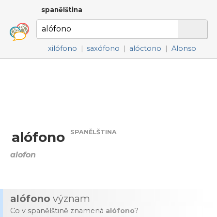
spanělština
xilófono
|
saxófono
|
alóctono
|
Alonso
SPANĚLŠTINA
alófono
alofon
alófono
význam
Co v spanělštině znamená
alófono
?