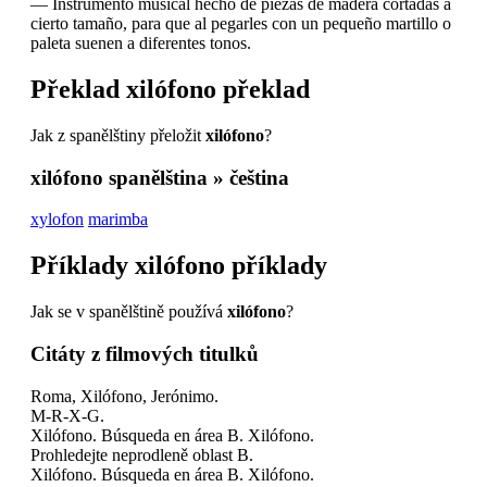
—
Instrumento musical hecho de piezas de madera cortadas a
cierto tamaño, para que al pegarles con un pequeño martillo o
paleta suenen a diferentes tonos.
Překlad
xilófono
překlad
Jak z spanělštiny přeložit
xilófono
?
xilófono
spanělština » čeština
xylofon
marimba
Příklady
xilófono
příklady
Jak se v spanělštině používá
xilófono
?
Citáty z filmových titulků
Roma, Xilófono, Jerónimo.
M-R-X-G.
Xilófono. Búsqueda en área B. Xilófono.
Prohledejte neprodleně oblast B.
Xilófono. Búsqueda en área B. Xilófono.