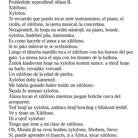
Prohledejte neprodleně oblast B.
Xilófono.
Xylofon.
Te recuerdo que puedo tocar siete instrumentos. el piano, el
violín, el xilófono, la sierra musical, la concertina.
Nezapomeň, že hraju na sedm nástrojů. na piano, housle,
xylofon, hudební pilu, harmoniku.
Es como hacerle el amor a un xilófono.
Je to jako milovat se se sexbombou.
Luego el tiburón martillo toca el xilófono con los huesos del pez
gato. La morsa toca el arpa con los tirantes de la ballena.
Žralok kladivoun hraje na xylofon kostmi sumce. a mrož hraje
na harfu. rovnátky vorvaně.
Un xilófono de la edad de piedra.
Xylofon doby kamenný.
Me habría gustado haber traído un xilófono.
Škoda že nemam xylofon.
Ahora tocan el xilófono mientras juegan boliche cerca del
aeropuerto.
Teď hrají na xylofon, zatímco hrají bowling v blízkosti letiště.
Ve y tírate un Xilófono.
Di a ojeď xylofon!
Tengo que irme a mi clase de xilófono.
Oh, Musím jít na svou hodinu xylofonu. Sbohem, Steve.
Sí. puede aprender el francés, ir a África, tocar xilófono.