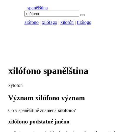
spanělština
alófono
|
xilófago
|
xilofón
|
filólogo
xilófono
spanělština
xylofon
Význam
xilófono
význam
Co v spanělštině znamená
xilófono
?
xilófono
podstatné jméno