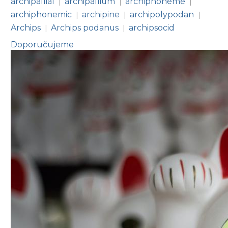
archipallial
archipallium
archiphoneme
|
|
|
archiphonemic
archipine
archipolypodan
|
|
|
Archips
Archips podanus
archipsocid
|
|
Doporučujeme