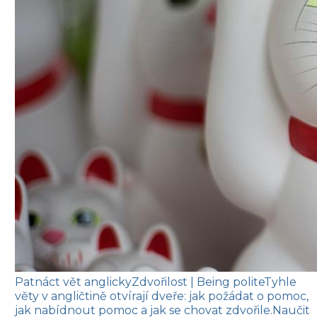
Patnáct vět anglicky
Zdvořilost
| Being polite
Tyhle
věty v angličtině otvírají dveře: jak požádat o pomoc,
jak nabídnout pomoc a jak se chovat zdvořile.
Naučit