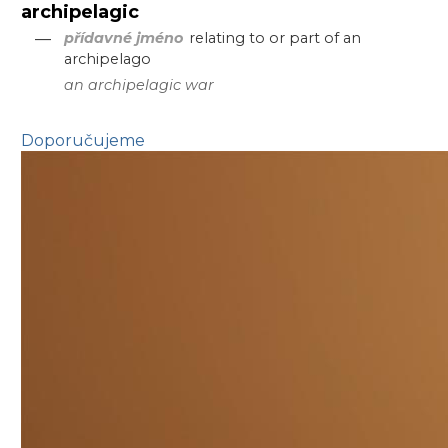
archipelagic
—
přídavné jméno
relating to or part of an
archipelago
an archipelagic war
Doporučujeme