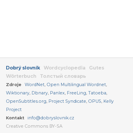
Dobrý slovník
Wordcyclopedia
Gutes
Wörterbuch
Толстый словарь
Zdroje
WordNet
,
Open Multilingual Wordnet
,
Wiktionary
,
Dbnary
,
Panlex
,
FreeLing
,
Tatoeba
,
OpenSubtitles.org
,
Project Syndicate
,
OPUS
,
Kelly
Project
Kontakt
info@dobryslovnik.cz
Creative Commons BY-SA