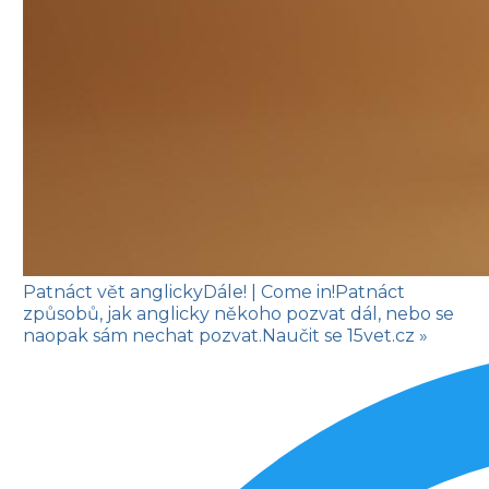
Patnáct vět anglicky
Dále!
| Come in!
Patnáct
způsobů, jak anglicky někoho pozvat dál, nebo se
naopak sám nechat pozvat.
Naučit se
15vet.cz »