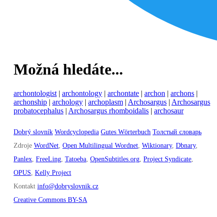
Možná hledáte...
archontologist
|
archontology
|
archontate
|
archon
|
archons
|
archonship
|
archology
|
archoplasm
|
Archosargus
|
Archosargus
probatocephalus
|
Archosargus rhomboidalis
|
archosaur
Dobrý slovník
Wordcyclopedia
Gutes Wörterbuch
Толстый словарь
Zdroje
WordNet
,
Open Multilingual Wordnet
,
Wiktionary
,
Dbnary
,
Panlex
,
FreeLing
,
Tatoeba
,
OpenSubtitles.org
,
Project Syndicate
,
OPUS
,
Kelly Project
Kontakt
info@dobryslovnik.cz
Creative Commons BY-SA