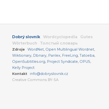
Dobrý slovník
Wordcyclopedia
Gutes
Wörterbuch
Толстый словарь
Zdroje
WordNet
,
Open Multilingual Wordnet
,
Wiktionary
,
Dbnary
,
Panlex
,
FreeLing
,
Tatoeba
,
OpenSubtitles.org
,
Project Syndicate
,
OPUS
,
Kelly Project
Kontakt
info@dobryslovnik.cz
Creative Commons BY-SA