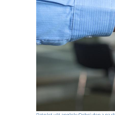
Patnáct vět anglicky
Dobrý den a na 