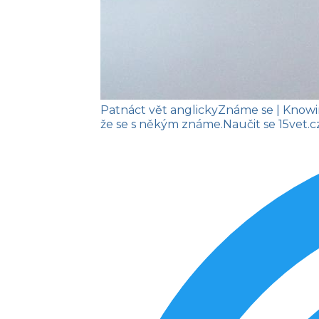
Patnáct vět anglicky
Známe se
| Know
že se s někým známe.
Naučit se
15vet.c