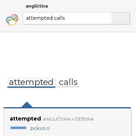
angličtina
attempted
calls
attempted
ANGLIČTINA » ČEŠTINA
pokus o