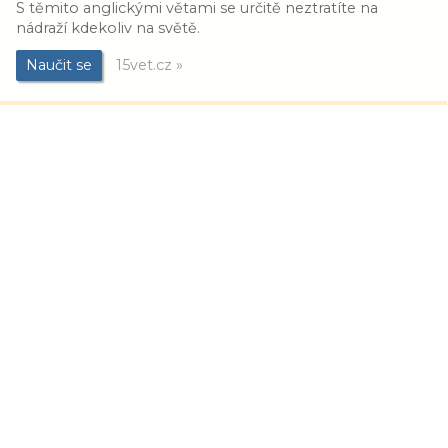
S těmito anglickými větami se určitě neztratíte na
nádraží kdekoliv na světě.
Naučit se
15vet.cz »