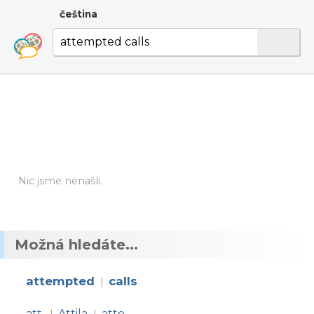
čeština
Nic jsme nenašli.
Možná hledáte...
attempted
calls
|
att.
Attila
atto-