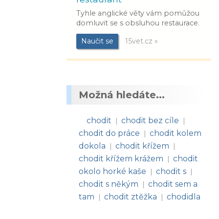
Tyhle anglické věty vám pomůžou
domluvit se s obsluhou restaurace.
Naučit se
15vet.cz »
Možná hledáte...
chodit
chodit bez cíle
|
|
chodit do práce
chodit kolem
|
dokola
chodit křížem
|
|
chodit křížem krážem
chodit
|
okolo horké kaše
chodit s
|
|
chodit s někým
chodit sem a
|
tam
chodit ztěžka
chodidla
|
|