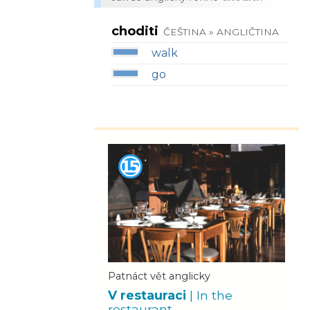
choditi
ČEŠTINA » ANGLIČTINA
walk
go
Patnáct vět anglicky
V restauraci
| In the
restaurant