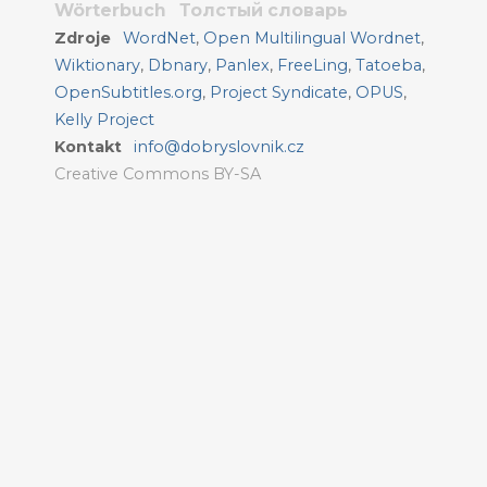
Wörterbuch
Толстый словарь
Zdroje
WordNet
,
Open Multilingual Wordnet
,
Wiktionary
,
Dbnary
,
Panlex
,
FreeLing
,
Tatoeba
,
OpenSubtitles.org
,
Project Syndicate
,
OPUS
,
Kelly Project
Kontakt
info@dobryslovnik.cz
Creative Commons BY-SA