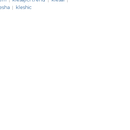
esha
kleshic
|