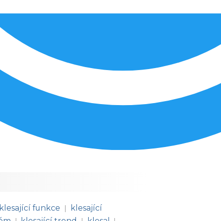
klesající funkce
klesající
|
tém
klesající trend
klesal
|
|
|