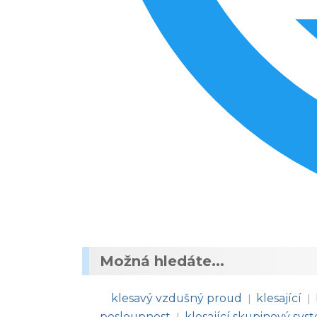
Možná hledáte...
klesavý vzdušný proud
klesající
|
|
posloupnost
klesající skupinový sys
|