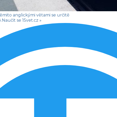
těmito anglickými větami se určitě
.
Naučit se
15vet.cz »