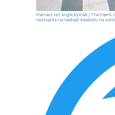
Patnáct vět anglicky
Vlak
| The train
S 
neztratíte na nádraží kdekoliv na světě