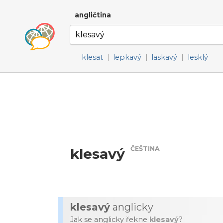
angličtina
klesat
|
lepkavý
|
laskavý
|
lesklý
ČEŠTINA
klesavý
klesavý
anglicky
Jak se anglicky řekne
klesavý
?