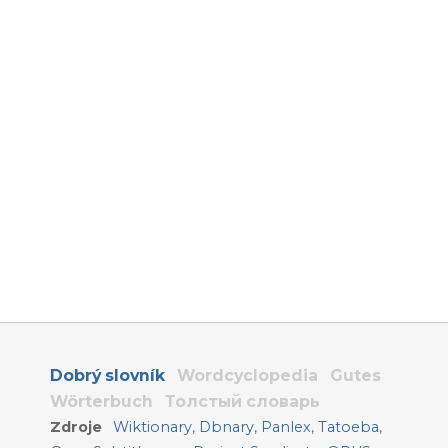
Dobrý slovník
Wordcyclopedia
Gutes
Wörterbuch
Толстый словарь
Zdroje
Wiktionary
,
Dbnary
,
Panlex
,
Tatoeba
,