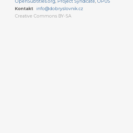
OpenSubtitles.org
,
Project Syndicate
,
OPUS
Kontakt
info@dobryslovnik.cz
Creative Commons BY-SA