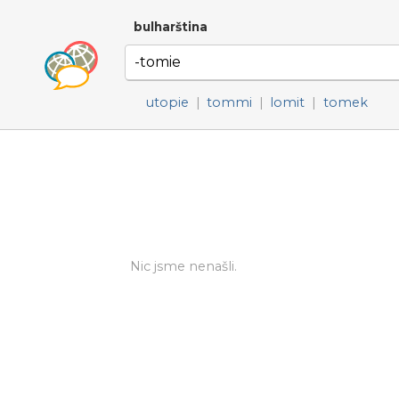
bulharština
utopie
|
tommi
|
lomit
|
tomek
Nic jsme nenašli.