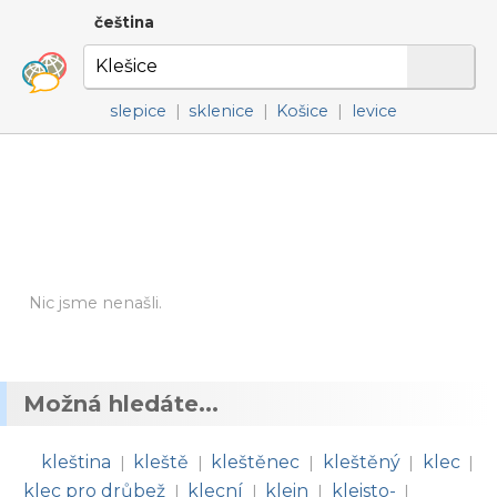
čeština
slepice
|
sklenice
|
Košice
|
levice
Nic jsme nenašli.
Možná hledáte...
kleština
kleště
kleštěnec
kleštěný
klec
|
|
|
|
|
klec pro drůbež
klecní
klein
kleisto-
|
|
|
|