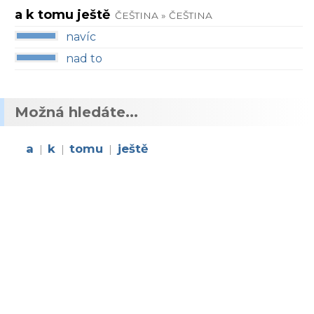
a k tomu ještě
ČEŠTINA » ČEŠTINA
navíc
nad to
Možná hledáte...
a
k
tomu
ještě
|
|
|