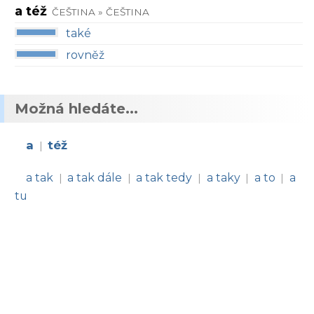
a též
ČEŠTINA » ČEŠTINA
také
rovněž
Možná hledáte...
a
též
|
a tak
a tak dále
a tak tedy
a taky
a to
a
|
|
|
|
|
tu