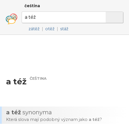
čeština
zátěž
|
otěž
|
stáž
ČEŠTINA
a též
a též
synonyma
Která slova mají podobný význam jako
a též
?