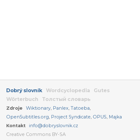
Dobrý slovník
Wordcyclopedia
Gutes
Wörterbuch
Толстый словарь
Zdroje
Wiktionary
,
Panlex
,
Tatoeba
,
OpenSubtitles.org
,
Project Syndicate
,
OPUS
,
Majka
Kontakt
info@dobryslovnik.cz
Creative Commons BY-SA