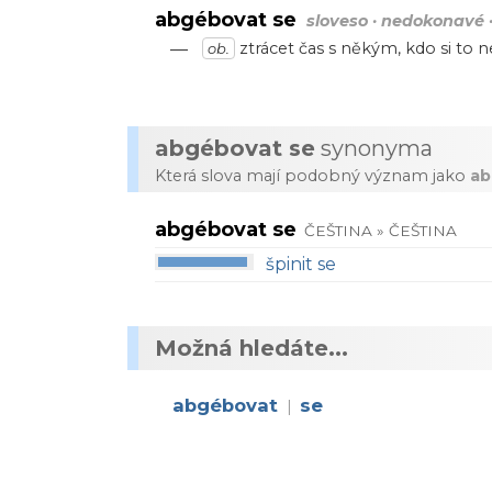
abgébovat se
sloveso · nedokonavé · 
—
ztrácet čas s někým, kdo si to n
ob.
abgébovat se
synonyma
Která slova mají podobný význam jako
ab
abgébovat se
ČEŠTINA » ČEŠTINA
špinit se
Možná hledáte...
abgébovat
se
|