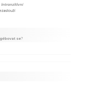
intranzitivní
ezaslouží
gébovat se
?