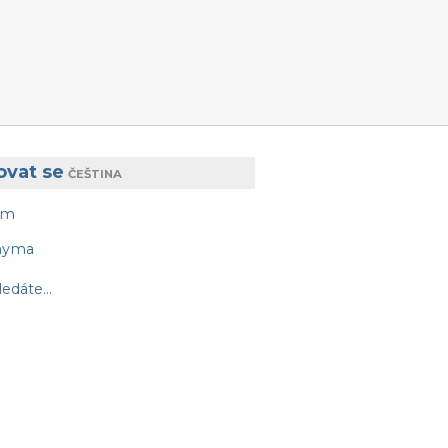
vat se
ČEŠTINA
am
nyma
edáte...