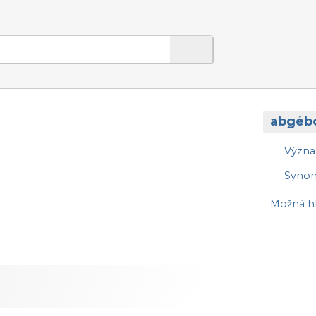
abgébo
Význ
Syno
Možná hl