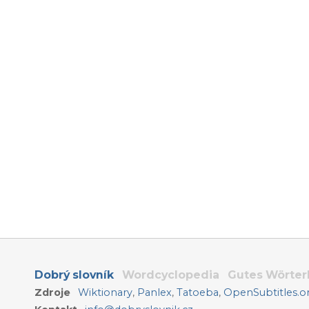
Dobrý slovník
Wordcyclopedia
Gutes Wörte
Zdroje
Wiktionary
,
Panlex
,
Tatoeba
,
OpenSubtitles.o