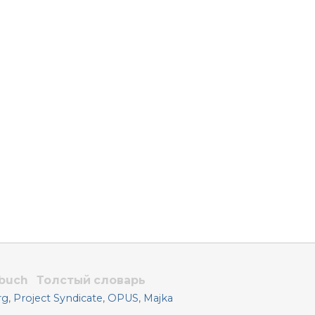
rbuch
Толстый словарь
rg
,
Project Syndicate
,
OPUS
,
Majka