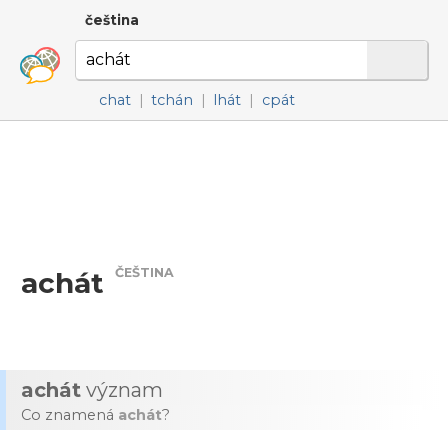
čeština
chat
|
tchán
|
lhát
|
cpát
ČEŠTINA
achát
achát
význam
Co znamená
achát
?