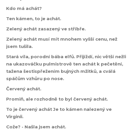
Kdo má achát?
Ten kámen, to je achát.
Zelený achát zasazený ve stříbře.
Zelený achát musí mít mnohem vyšší cenu, než
jsem tušila.
Stará víla, porodní bába elfů. Přijíždí, nic větší nežli
na ukazováčku pulmistrově ten achát k pečetění,
tažena šestispřežením bujných mžitků, a cválá
spáčům vzhůru po nose.
Červený achát.
Promiň, ale rozhodně to byl červený achát.
To je červený achát Je to kámen nalezený ve
Virginii.
Cože? - Našla jsem achát.