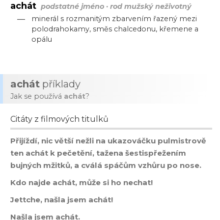
achát
podstatné jméno · rod mužský neživotný
—
minerál s rozmanitým zbarvením řazený mezi
polodrahokamy, směs chalcedonu, křemene a
opálu
achát
příklady
Jak se používá
achát
?
Citáty z filmových titulků
Přijíždí, nic větší nežli na ukazováčku pulmistrově
ten achát k pečetění, tažena šestispřežením
bujných mžitků, a cválá spáčům vzhůru po nose.
Kdo najde achát, může si ho nechat!
Jettche, našla jsem achát!
Našla jsem achát.