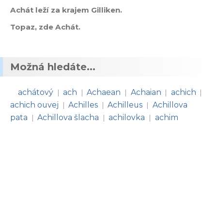
Achát leží za krajem Gilliken.
Topaz, zde Achát.
Možná hledáte...
achátový
ach
Achaean
Achaian
achich
|
|
|
|
|
achich ouvej
Achilles
Achilleus
Achillova
|
|
|
pata
Achillova šlacha
achilovka
achim
|
|
|