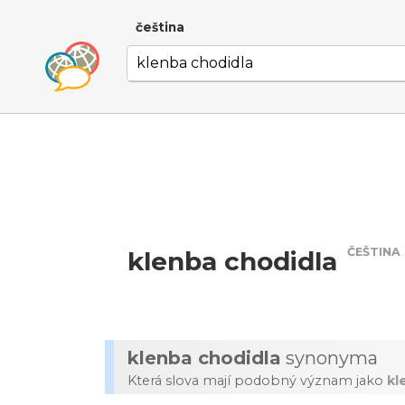
čeština
ČEŠTINA
klenba chodidla
klenba chodidla
synonyma
Která slova mají podobný význam jako
kl