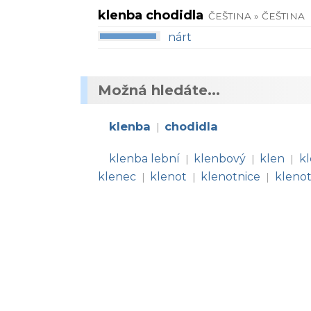
klenba chodidla
ČEŠTINA » ČEŠTINA
nárt
Možná hledáte...
klenba
chodidla
|
klenba lební
klenbový
klen
k
|
|
|
klenec
klenot
klenotnice
klenot
|
|
|