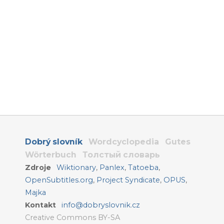
Dobrý slovník
Wordcyclopedia
Gutes
Wörterbuch
Толстый словарь
Zdroje
Wiktionary
,
Panlex
,
Tatoeba
,
OpenSubtitles.org
,
Project Syndicate
,
OPUS
,
Majka
Kontakt
info@dobryslovnik.cz
Creative Commons BY-SA