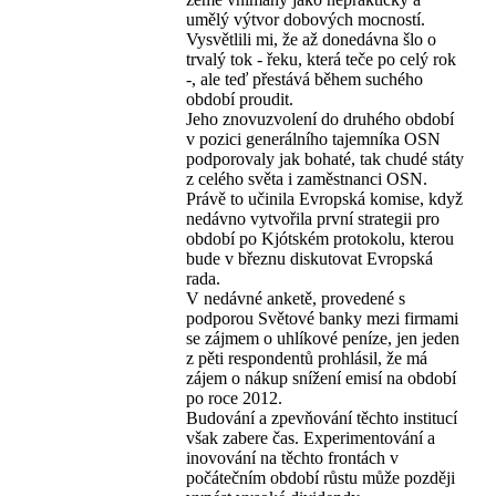
umělý výtvor dobových mocností.
Vysvětlili mi, že až donedávna šlo o
trvalý tok - řeku, která teče po celý rok
-, ale teď přestává během suchého
období proudit.
Jeho znovuzvolení do druhého období
v pozici generálního tajemníka OSN
podporovaly jak bohaté, tak chudé státy
z celého světa i zaměstnanci OSN.
Právě to učinila Evropská komise, když
nedávno vytvořila první strategii pro
období po Kjótském protokolu, kterou
bude v březnu diskutovat Evropská
rada.
V nedávné anketě, provedené s
podporou Světové banky mezi firmami
se zájmem o uhlíkové peníze, jen jeden
z pěti respondentů prohlásil, že má
zájem o nákup snížení emisí na období
po roce 2012.
Budování a zpevňování těchto institucí
však zabere čas. Experimentování a
inovování na těchto frontách v
počátečním období růstu může později