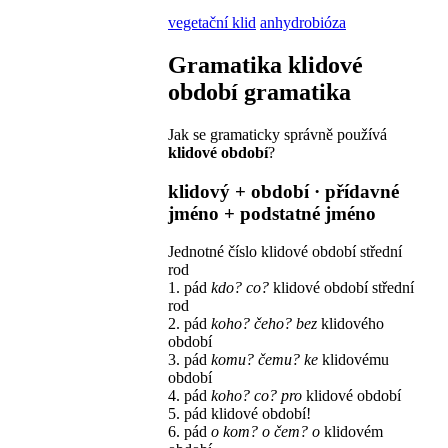
vegetační klid
anhydrobióza
Gramatika
klidové
období
gramatika
Jak se gramaticky správně používá
klidové období
?
klidový + období
· přídavné
jméno + podstatné jméno
Jednotné číslo
klidové období
střední
rod
1. pád
kdo? co?
klidové období
střední
rod
2. pád
koho? čeho?
bez
klidového
období
3. pád
komu? čemu?
ke
klidovému
období
4. pád
koho? co?
pro
klidové období
5. pád
klidové období!
6. pád
o kom? o čem?
o
klidovém