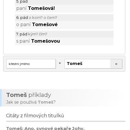
5. pád
paní
Tomešová!
6. pád
o kom? o čem?
o paní
Tomešové
7. pád
kým? čím?
s paní
Tomešovou
+
»
Tomeš
příklady
Jak se používá
Tomeš
?
Citáty z filmových titulků
Tomeš: Ano, synové pekaře Johy.