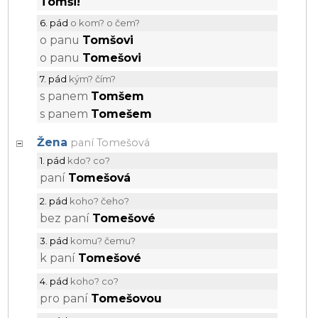
Tomši!
6. pád
o kom? o čem?
o panu
Tomšovi
o panu
Tomešovi
7. pád
kým? čím?
s panem
Tomšem
s panem
Tomešem
Žena
paní
Tomešová
1. pád
kdo? co?
paní
Tomešová
2. pád
koho? čeho?
bez paní
Tomešové
3. pád
komu? čemu?
k paní
Tomešové
4. pád
koho? co?
pro paní
Tomešovou