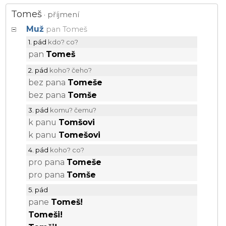
Tomeš
· příjmení
Muž
pan
Tomeš
1. pád
kdo? co?
pan
Tomeš
2. pád
koho? čeho?
bez pana
Tomeše
bez pana
Tomše
3. pád
komu? čemu?
k panu
Tomšovi
k panu
Tomešovi
4. pád
koho? co?
pro pana
Tomeše
pro pana
Tomše
5. pád
pane
Tomeš!
Tomeši!