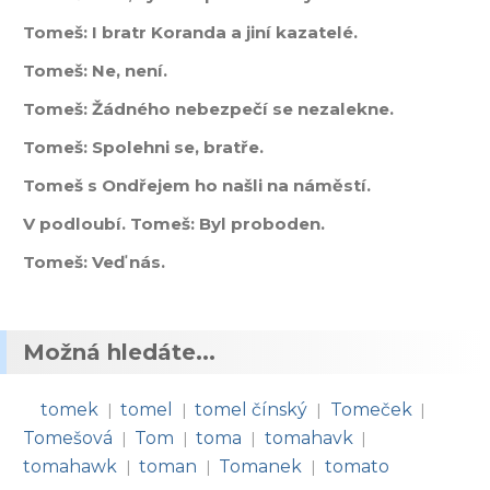
Tomeš: I bratr Koranda a jiní kazatelé.
Tomeš: Ne, není.
Tomeš: Žádného nebezpečí se nezalekne.
Tomeš: Spolehni se, bratře.
Tomeš s Ondřejem ho našli na náměstí.
V podloubí. Tomeš: Byl proboden.
Tomeš: Veď nás.
Možná hledáte...
tomek
tomel
tomel čínský
Tomeček
|
|
|
|
Tomešová
Tom
toma
tomahavk
|
|
|
|
tomahawk
toman
Tomanek
tomato
|
|
|