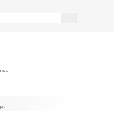
TINA
ge
?