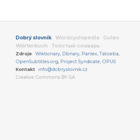
Dobrý slovník
Wordcyclopedia
Gutes
Wörterbuch
Толстый словарь
Zdroje
Wiktionary
,
Dbnary
,
Panlex
,
Tatoeba
,
OpenSubtitles.org
,
Project Syndicate
,
OPUS
Kontakt
info@dobryslovnik.cz
Creative Commons BY-SA