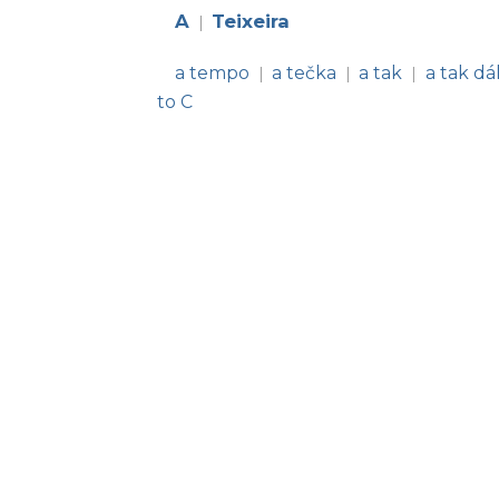
A
Teixeira
|
a tempo
a tečka
a tak
a tak dá
|
|
|
to C