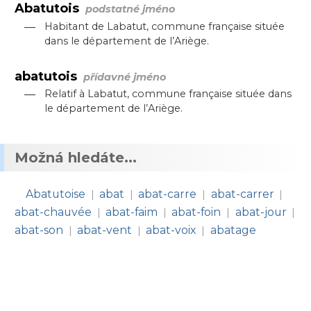
Abatutois
podstatné jméno
—
Habitant de Labatut, commune française située
dans le département de l’Ariège.
abatutois
přídavné jméno
—
Relatif à Labatut, commune française située dans
le département de l’Ariège.
Možná hledáte...
Abatutoise
abat
abat-carre
abat-carrer
|
|
|
|
abat-chauvée
abat-faim
abat-foin
abat-jour
|
|
|
|
abat-son
abat-vent
abat-voix
abatage
|
|
|