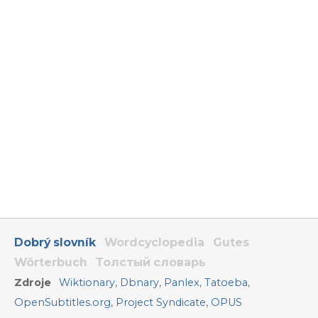
Dobrý slovník
Wordcyclopedia
Gutes
Wörterbuch
Толстый словарь
Zdroje
Wiktionary
,
Dbnary
,
Panlex
,
Tatoeba
,
OpenSubtitles.org
,
Project Syndicate
,
OPUS