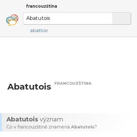
francouzština
abattoir
FRANCOUZŠTINA
Abatutois
Abatutois
význam
Co v francouzštině znamená
Abatutois
?