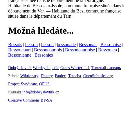
française située dans le département de la Dordogne.
—
Habitante de Besse-sur-Issole, commune française située dans le
département du Var.
—
Habitante du Bez, commune française
située dans le département du Tarn.
Možná hledáte...
Bessois
|
bessoir
|
besson
|
bessonade
|
Bessonais
|
Bessonaise
|
Bessoncourt
|
Bessoncourtois
|
Bessoncourtoise
|
Bessonien
|
Bessonienne
|
Bessonies
Dobrý slovník
Wordcyclopedia
Gutes Wörterbuch
Толстый словарь
Zdroje
Wiktionary
,
Dbnary
,
Panlex
,
Tatoeba
,
OpenSubtitles.org
,
Project Syndicate
,
OPUS
Kontakt
info@dobryslovnik.cz
Creative Commons BY-SA