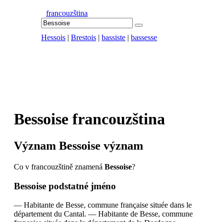
francouzština
Hessois
|
Brestois
|
bassiste
|
bassesse
Bessoise
francouzština
Význam
Bessoise
význam
Co v francouzštině znamená
Bessoise
?
Bessoise
podstatné jméno
—
Habitante de Besse, commune française située dans le
département du Cantal.
—
Habitante de Besse, commune