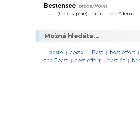
Bestensee
properNoun
—
(Géographie) Commune d’Allemagne,
Možná hledáte...
beste
bester
Best
best effort
|
|
|
|
the Beast
best-effort
best-fit
bes
|
|
|