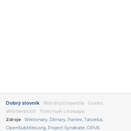
Dobrý slovník
Wordcyclopedia
Gutes
Wörterbuch
Толстый словарь
Zdroje
Wiktionary
,
Dbnary
,
Panlex
,
Tatoeba
,
OpenSubtitles.org
,
Project Syndicate
,
OPUS