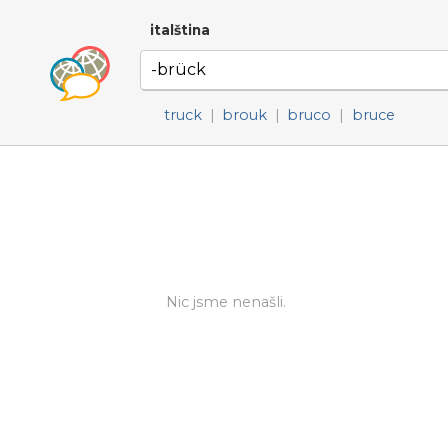
italština
truck
|
brouk
|
bruco
|
bruce
Nic jsme nenašli.