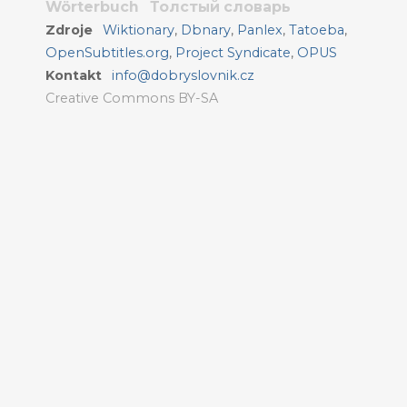
Wörterbuch
Толстый словарь
Zdroje
Wiktionary
,
Dbnary
,
Panlex
,
Tatoeba
,
OpenSubtitles.org
,
Project Syndicate
,
OPUS
Kontakt
info@dobryslovnik.cz
Creative Commons BY-SA