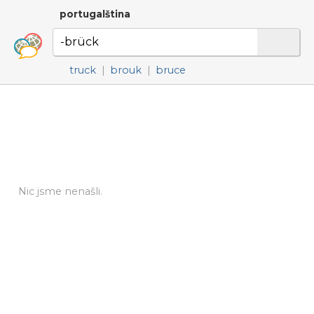
portugalština
truck
|
brouk
|
bruce
Nic jsme nenašli.