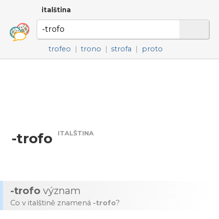
italština
trofeo
|
trono
|
strofa
|
proto
ITALŠTINA
-trofo
-trofo
význam
Co v italštině znamená
-trofo
?