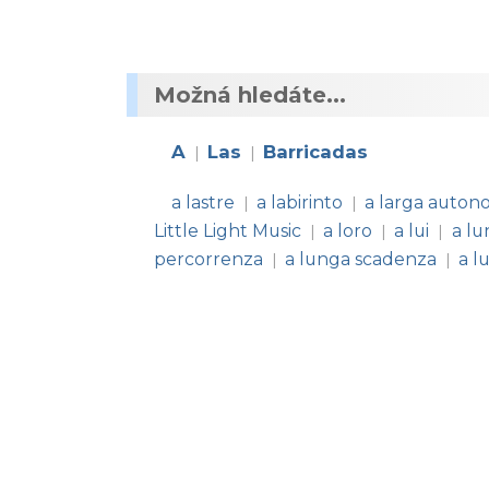
Možná hledáte...
A
Las
Barricadas
|
|
a lastre
a labirinto
a larga auton
|
|
Little Light Music
a loro
a lui
a lu
|
|
|
percorrenza
a lunga scadenza
a l
|
|