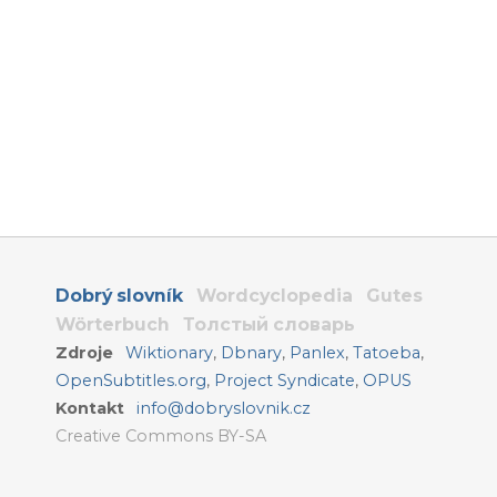
Dobrý slovník
Wordcyclopedia
Gutes
Wörterbuch
Толстый словарь
Zdroje
Wiktionary
,
Dbnary
,
Panlex
,
Tatoeba
,
OpenSubtitles.org
,
Project Syndicate
,
OPUS
Kontakt
info@dobryslovnik.cz
Creative Commons BY-SA