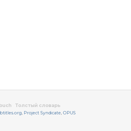
rbuch
Толстый словарь
titles.org
,
Project Syndicate
,
OPUS