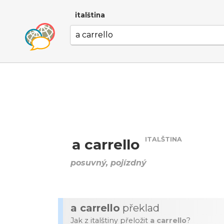
italština
ITALŠTINA
a carrello
posuvný, pojízdný
a carrello
překlad
Jak z italštiny přeložit
a carrello
?