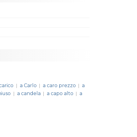
carico
a Carlo
a caro prezzo
a
|
|
|
hiuso
a candela
a capo alto
a
|
|
|