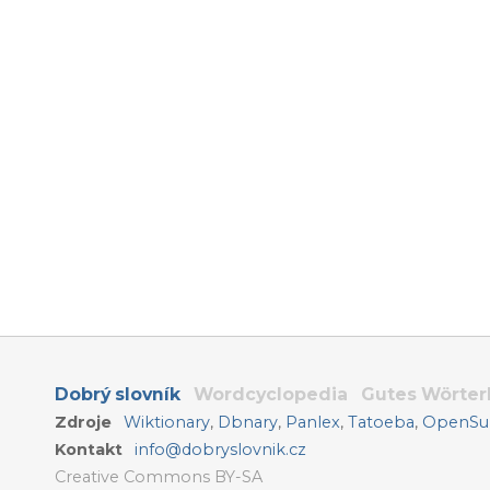
Dobrý slovník
Wordcyclopedia
Gutes Wörte
Zdroje
Wiktionary
,
Dbnary
,
Panlex
,
Tatoeba
,
OpenSub
Kontakt
info@dobryslovnik.cz
Creative Commons BY-SA