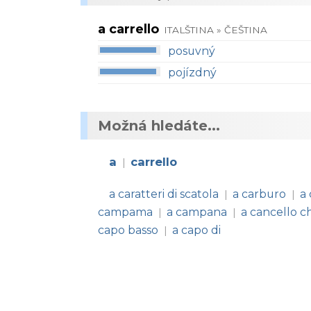
a carrello
ITALŠTINA » ČEŠTINA
posuvný
pojízdný
Možná hledáte...
a
carrello
|
a caratteri di scatola
a carburo
a 
|
|
campama
a campana
a cancello c
|
|
capo basso
a capo di
|