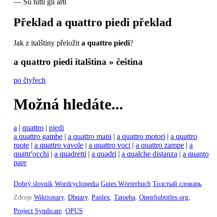
—
Su tutti gli arti
Překlad
a quattro piedi
překlad
Jak z italštiny přeložit
a quattro piedi
?
a quattro piedi
italština » čeština
po čtyřech
Možná hledáte...
a
|
quattro
|
piedi
a quattro gambe
|
a quattro mani
|
a quattro motori
|
a quattro
ruote
|
a quattro vavole
|
a quattro voci
|
a quattro zampe
|
a
quattr'occhi
|
a quadretti
|
a quadri
|
a qualche distanza
|
a quanto
pare
Dobrý slovník
Wordcyclopedia
Gutes Wörterbuch
Толстый словарь
Zdroje
Wiktionary
,
Dbnary
,
Panlex
,
Tatoeba
,
OpenSubtitles.org
,
Project Syndicate
,
OPUS