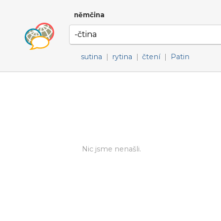
němčina
sutina
|
rytina
|
čtení
|
Patin
Nic jsme nenašli.