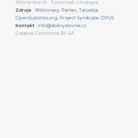
Wörterbuch
Толстый словарь
Zdroje
Wiktionary
,
Panlex
,
Tatoeba
,
OpenSubtitles.org
,
Project Syndicate
,
OPUS
Kontakt
info@dobryslovnik.cz
Creative Commons BY-SA