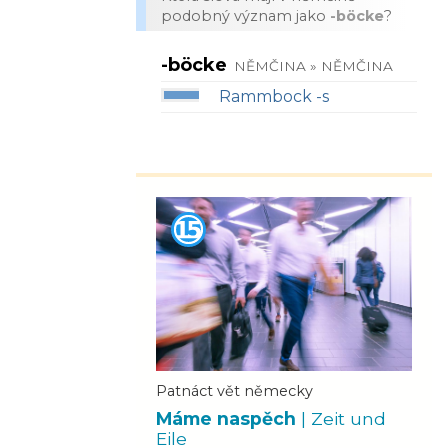
podobný význam jako
-böcke
?
-böcke
NĚMČINA » NĚMČINA
Rammbock -s
Patnáct vět německy
Máme naspěch
| Zeit und
Eile