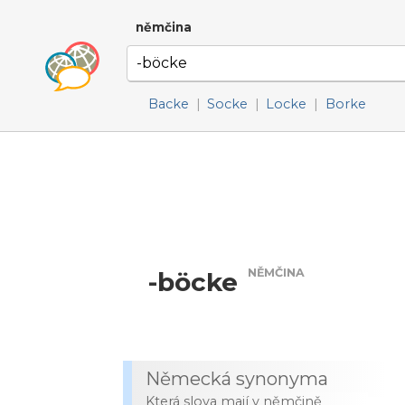
němčina
Backe
|
Socke
|
Locke
|
Borke
NĚMČINA
-böcke
Německá synonyma
Která slova mají v němčině