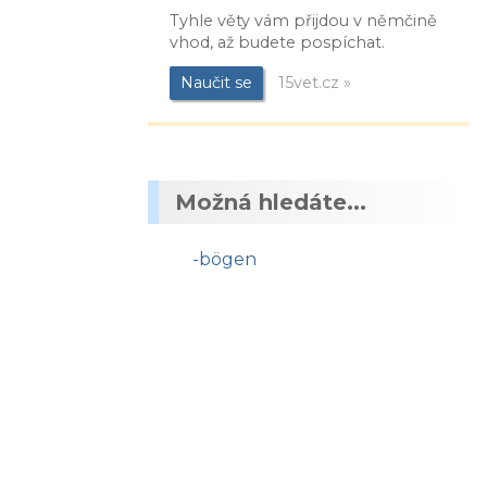
Tyhle věty vám přijdou v němčině
vhod, až budete pospíchat.
Naučit se
15vet.cz »
Možná hledáte...
-bögen