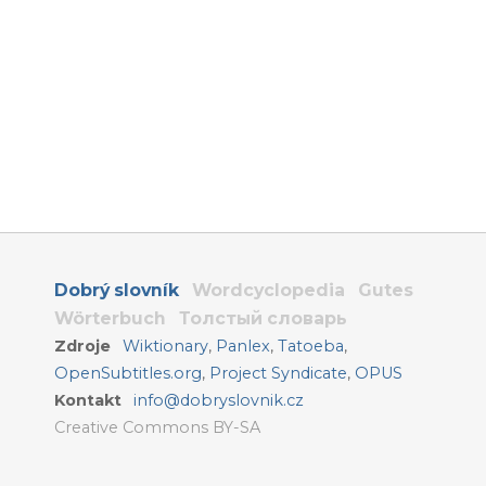
Dobrý slovník
Wordcyclopedia
Gutes
Wörterbuch
Толстый словарь
Zdroje
Wiktionary
,
Panlex
,
Tatoeba
,
OpenSubtitles.org
,
Project Syndicate
,
OPUS
Kontakt
info@dobryslovnik.cz
Creative Commons BY-SA