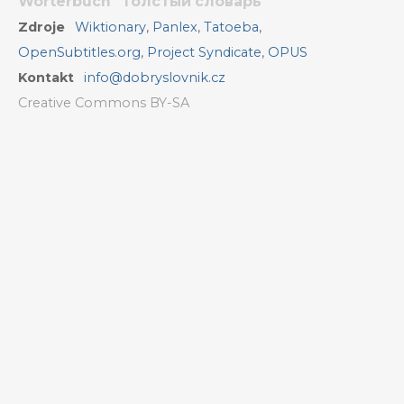
Wörterbuch
Толстый словарь
Zdroje
Wiktionary
,
Panlex
,
Tatoeba
,
OpenSubtitles.org
,
Project Syndicate
,
OPUS
Kontakt
info@dobryslovnik.cz
Creative Commons BY-SA