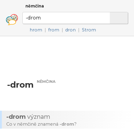
němčina
hrom
|
from
|
dron
|
Strom
NĚMČINA
-drom
-drom
význam
Co v němčině znamená
-drom
?