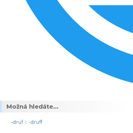
Možná hledáte...
-druf
-druff
|