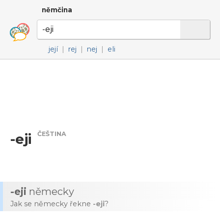
němčina
její
|
rej
|
nej
|
eli
ČEŠTINA
-eji
-eji
německy
Jak se německy řekne
-eji
?