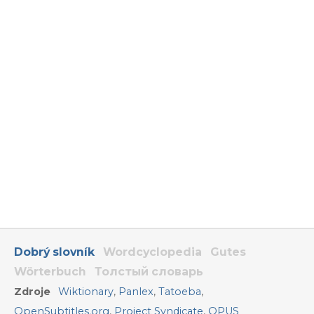
Dobrý slovník
Wordcyclopedia
Gutes
Wörterbuch
Толстый словарь
Zdroje
Wiktionary
,
Panlex
,
Tatoeba
,
OpenSubtitles.org
,
Project Syndicate
,
OPUS