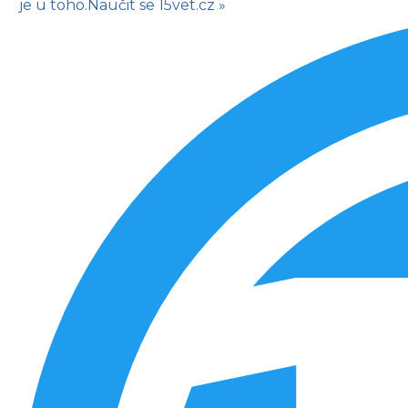
je u toho.
Naučit se
15vet.cz »