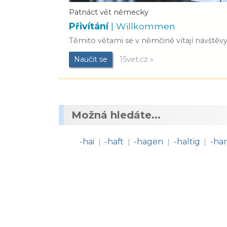
Patnáct vět německy
Přivítání
| Willkommen
Těmito větami se v němčině vítají návštěvy
Naučit se
15vet.cz »
Možná hledáte...
-hai
-haft
-hagen
-haltig
-ha
|
|
|
|