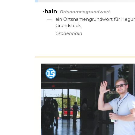
-hain
Ortsnamengrundwort
—
ein Ortsnamengrundwort für Hegun
Grundstück
Großenhain