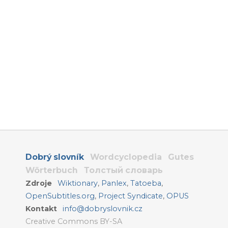
Dobrý slovník
Wordcyclopedia
Gutes
Wörterbuch
Толстый словарь
Zdroje
Wiktionary
,
Panlex
,
Tatoeba
,
OpenSubtitles.org
,
Project Syndicate
,
OPUS
Kontakt
info@dobryslovnik.cz
Creative Commons BY-SA