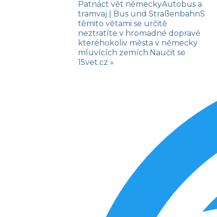
Patnáct vět německy
Autobus a
tramvaj
| Bus und Straßenbahn
S
těmito větami se určitě
neztratíte v hromadné dopravě
kteréhokoliv města v německy
mluvících zemích.
Naučit se
15vet.cz »