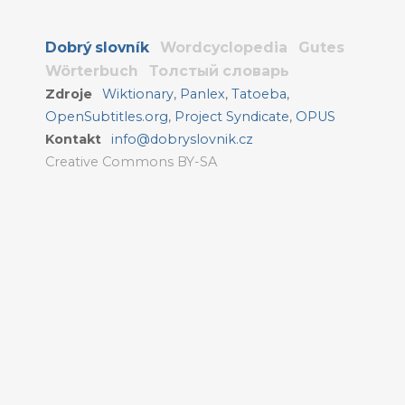
Dobrý slovník
Wordcyclopedia
Gutes
Wörterbuch
Толстый словарь
Zdroje
Wiktionary
,
Panlex
,
Tatoeba
,
OpenSubtitles.org
,
Project Syndicate
,
OPUS
Kontakt
info@dobryslovnik.cz
Creative Commons BY-SA