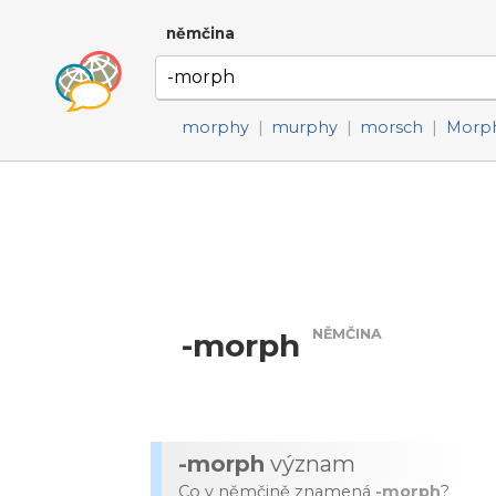
němčina
morphy
|
murphy
|
morsch
|
Morp
NĚMČINA
-morph
-morph
význam
Co v němčině znamená
-morph
?