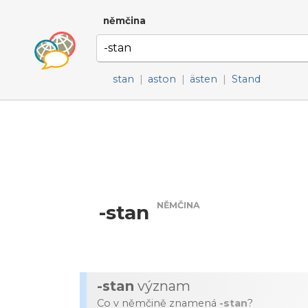
němčina
stan
|
aston
|
ästen
|
Stand
NĚMČINA
-stan
-stan
význam
Co v němčině znamená
-stan
?