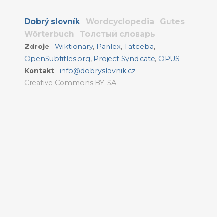
Dobrý slovník
Wordcyclopedia
Gutes
Wörterbuch
Толстый словарь
Zdroje
Wiktionary
,
Panlex
,
Tatoeba
,
OpenSubtitles.org
,
Project Syndicate
,
OPUS
Kontakt
info@dobryslovnik.cz
Creative Commons BY-SA