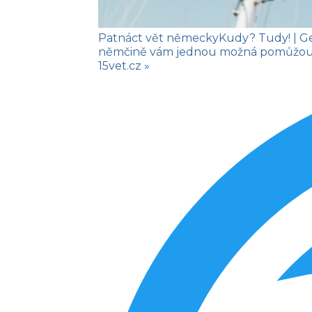
Patnáct vět německy
Kudy? Tudy!
| G
němčině vám jednou možná pomůžou na
15vet.cz »