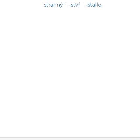
stranný
-ství
-ställe
|
|