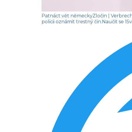
Patnáct vět německy
Zločin
| Verbrec
policii oznámit trestný čin.
Naučit se
15v