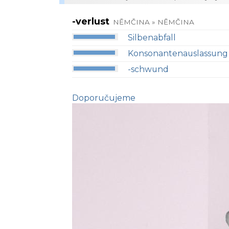
-verlust
NĚMČINA » NĚMČINA
Silbenabfall
Konsonantenauslassung
-schwund
Doporučujeme