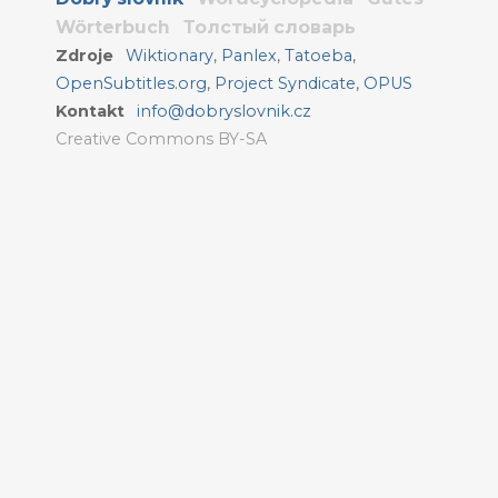
Wörterbuch
Толстый словарь
Zdroje
Wiktionary
,
Panlex
,
Tatoeba
,
OpenSubtitles.org
,
Project Syndicate
,
OPUS
Kontakt
info@dobryslovnik.cz
Creative Commons BY-SA