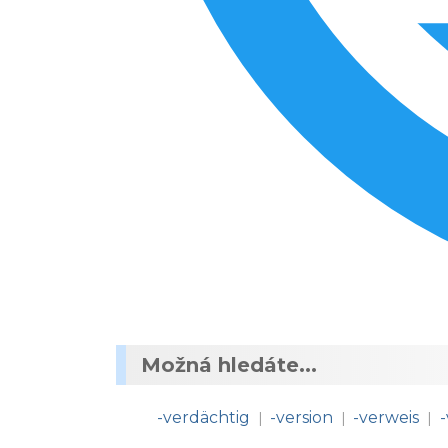
Možná hledáte...
-verdächtig
-version
-verweis
-
|
|
|