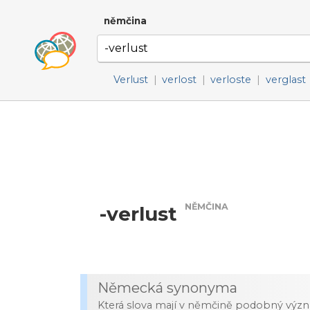
němčina
Verlust
|
verlost
|
verloste
|
verglast
NĚMČINA
-verlust
Německá synonyma
Která slova mají v němčině podobný výz