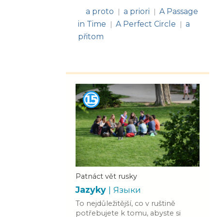
a proto
a priori
A Passage
|
|
in Time
A Perfect Circle
a
|
|
přitom
Patnáct vět rusky
Jazyky
| Языки
To nejdůležitější, co v ruštině
potřebujete k tomu, abyste si