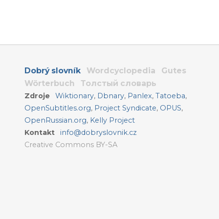
Dobrý slovník
Wordcyclopedia
Gutes
Wörterbuch
Толстый словарь
Zdroje
Wiktionary
,
Dbnary
,
Panlex
,
Tatoeba
,
OpenSubtitles.org
,
Project Syndicate
,
OPUS
,
OpenRussian.org
,
Kelly Project
Kontakt
info@dobryslovnik.cz
Creative Commons BY-SA