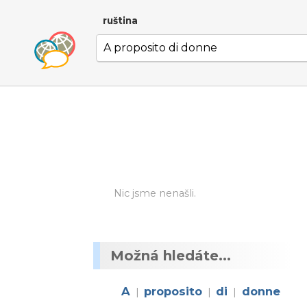
ruština
Nic jsme nenašli.
Možná hledáte...
A
proposito
di
donne
|
|
|