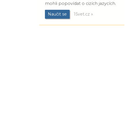
mohli popovídat o cizích jazycích.
Naučit se
15vet.cz »