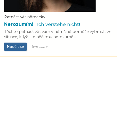
Patnáct vět německy
Nerozumím!
| Ich verstehe nicht!
Těchto patnáct vět vám v němčině pomůže vybruslit ze
situace, když jste něčemu nerozuměli.
Naučit se
15vet.cz »