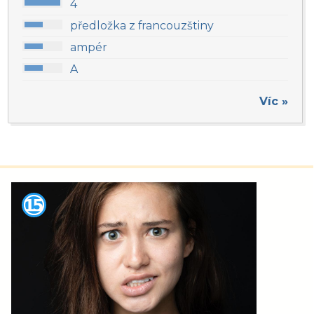
4
předložka z francouzštiny
ampér
A
Víc »