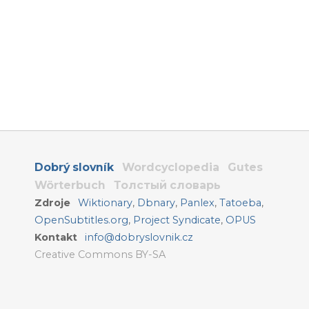
Dobrý slovník
Wordcyclopedia
Gutes
Wörterbuch
Толстый словарь
Zdroje
Wiktionary
,
Dbnary
,
Panlex
,
Tatoeba
,
OpenSubtitles.org
,
Project Syndicate
,
OPUS
Kontakt
info@dobryslovnik.cz
Creative Commons BY-SA