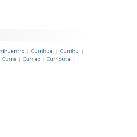
rrihuentro
Currihual
Currihui
|
|
|
Curria
Curriao
Curributa
|
|
|