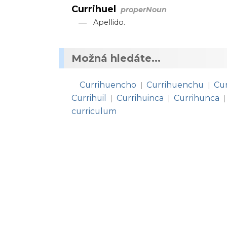
Currihuel
properNoun
—
Apellido.
Možná hledáte...
Currihuencho
Currihuenchu
Cu
|
|
Currihuil
Currihuinca
Currihunca
|
|
|
curriculum