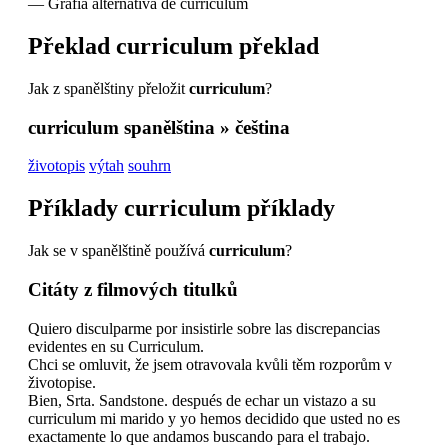
—
Grafía alternativa de currículum
Překlad
curriculum
překlad
Jak z spanělštiny přeložit
curriculum
?
curriculum
spanělština » čeština
životopis
výtah
souhrn
Příklady
curriculum
příklady
Jak se v spanělštině používá
curriculum
?
Citáty z filmových titulků
Quiero disculparme por insistirle sobre las discrepancias
evidentes en su Curriculum.
Chci se omluvit, že jsem otravovala kvůli těm rozporům v
životopise.
Bien, Srta. Sandstone. después de echar un vistazo a su
curriculum mi marido y yo hemos decidido que usted no es
exactamente lo que andamos buscando para el trabajo.