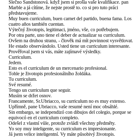
Slečno Sandstonová. když jsem si prošla vaše kvalifikace. pan
Marble a já cítíme, že nejste prostě to. co si pro tuto práci
představujeme.
Muy buen curriculum, buen carnet del partido, buena fama. Los
cuatro años también cuentan.
Výtečný životopis, legitimaci, jméno, vše, co potřebujem.
Por otra parte, uno tiene el deber de actualizar su curriculum.
Ovšem na druhou stranu, - člověk má mít povinnost vysvětlovat.
He estado observándolo. Usted tiene un curriculum interesante.
Prověřoval jsem si vás, máte zajímavé výsledky.
Curriculum.
Jedem.
Esto es el curriculum de un mercenario profesional.
Tohle je životopis profesionálního žoldáka.
Tu curriculum.
Své resumé.
Tengo un curriculum que seguir.
Musím se držet osnov.
Francamente, Sr.Ubriacco, su curriculum no es muy extenso.
Upřímně, pane Ubriacco, vaše resumé není moc obsáhlé.
Sin embargo, se independizó con dibujos del colegio, porque se
equivocó en el curriculum completo.
Odešel z vlastní vůle, protože zvládl všechny předměty.
Yo soy muy inteligente, su curriculum es impresionante.
Já jsem velice inteligentní. Vy máte působivý životopis.